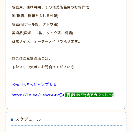
絵画用、掛け軸用、その他美術品用のお箱作成
軸(桐箱、桐箱を入れる外箱)
絵画(段ボール製、タトウ箱)
美術品(段ボール製、タトウ箱、桐箱)
既成サイズ、オーダーメイドで承ります。
お見積ご希望の場合は、
下記よりお気軽にお問合せください😊
公式LINEへジャンプ⇩⇩
👈
https://lin.ee/UshcBGB
(百音LINE公式アカウントへ)
スケジュール