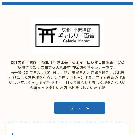
西洋美術｜食器 ｜絵画｜作家工芸｜松栄堂｜山政小山園製茶｜など
多岐にわたり展開する大鳥居前 神宮道のギャラリーです。
京丹後にたずさわり40年余り、指定農家さんとご縁を頂き、現地買
付けにより京丹後を中心とした産品でお届けする、店主お薦めの『お
いしいマルシェ』も好評です！ 日々の暮らしを楽しく🌈そんな思い
の詰まった楽しいお店でお待ちしています🌈
メニュー