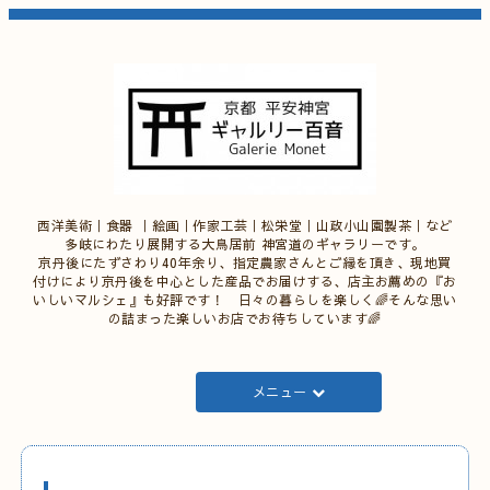
西洋美術｜食器 ｜絵画｜作家工芸｜松栄堂｜山政小山園製茶｜など
多岐にわたり展開する大鳥居前 神宮道のギャラリーです。
京丹後にたずさわり40年余り、指定農家さんとご縁を頂き、現地買
付けにより京丹後を中心とした産品でお届けする、店主お薦めの『お
いしいマルシェ』も好評です！ 日々の暮らしを楽しく🌈そんな思い
の詰まった楽しいお店でお待ちしています🌈
メニュー